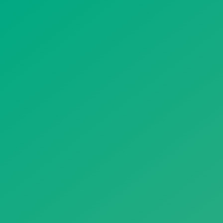
遥想公瑾当年，小乔初嫁了，雄姿英发。
羽扇纶巾，谈笑间，樯橹灰飞烟灭。
故国神游，多情应笑我，早生华发。
人生如梦，一尊还酹江月。